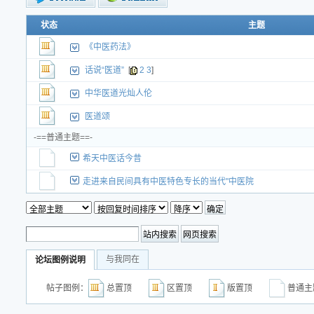
状态
新的主题
主题
投票帖
《中医药法》
交易帖
新小字报
话说“医道”
[
2
3
]
中华医道光灿人伦
医道颂
-==普通主题==-
希天中医话今昔
走进来自民间具有中医特色专长的当代"中医院
与我同在
论坛图例说明
帖子图例：
总置顶
区置顶
版置顶
普通