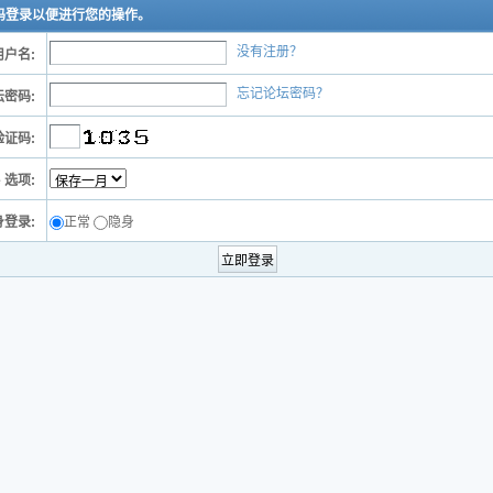
码登录以便进行您的操作。
没有注册？
户名:
忘记论坛密码？
密码:
证码:
e 选项:
身登录:
正常
隐身