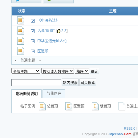
状态
新的主题
主题
投票帖
《中医药法》
交易帖
新小字报
话说“医道”
[
2
3
]
中华医道光灿人伦
医道颂
-==普通主题==-
与我同在
论坛图例说明
帖子图例：
总置顶
区置顶
版置顶
普通
RSS2.0
|
Copyright © 2006
Mjcchao
.Com
咨询电