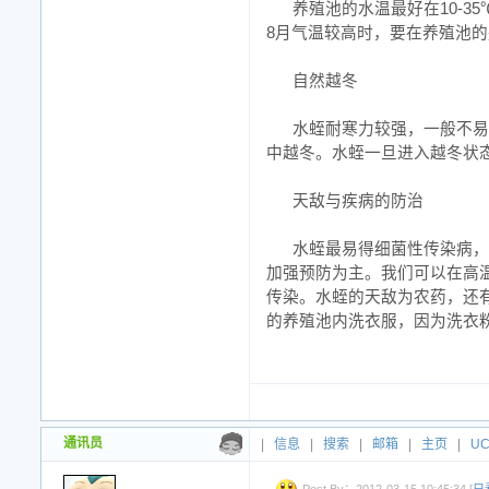
养殖池的水温最好在10-3
8月气温较高时，要在养殖池
自然越冬
水蛭耐寒力较强，一般不易
中越冬。水蛭一旦进入越冬状
天敌与疾病的防治
水蛭最易得细菌性传染病，
加强预防为主。我们可以在高温
传染。水蛭的天敌为农药，还
的养殖池内洗衣服，因为洗衣
通讯员
|
信息
|
搜索
|
邮箱
|
主页
|
U