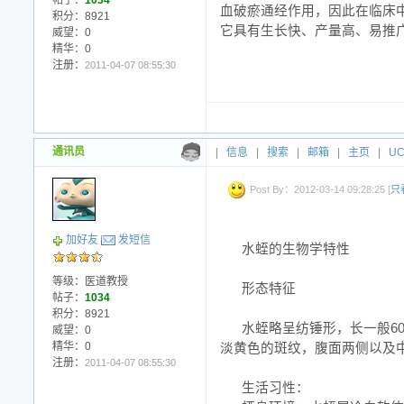
帖子：
1034
血破瘀通经作用，因此在临床
积分：8921
它具有生长快、产量高、易推
威望：0
精华：0
注册：
2011-04-07 08:55:30
通讯员
|
信息
|
搜索
|
邮箱
|
主页
|
U
Post By：2012-03-14 09:28:25 [
只
加好友
发短信
水蛭的生物学特性
等级：医道教授
形态特征
帖子：
1034
积分：8921
水蛭略呈纺锤形，长一般60
威望：0
精华：0
淡黄色的斑纹，腹面两侧以及中
注册：
2011-04-07 08:55:30
生活习性：