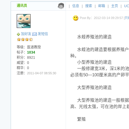
通讯员
|
信息
|
搜索
|
邮箱
|
主页
|
U
Post By：2012-03-14 09:29:57 [
只
加好友
发短信
水蛭养殖池的建造
等级：医道教授
水蛭池的建造要根据养殖户
帖子：
1034
种。
积分：8921
小型养殖池的建造
威望：0
精华：0
一般修建宽3米，深1米的
注册：
2011-04-07 08:55:30
必须有50—100厘米高的产卵
大型养殖池的建造
大型养殖池的建造一般根据
高、光线太强，可在池的岸上
繁殖