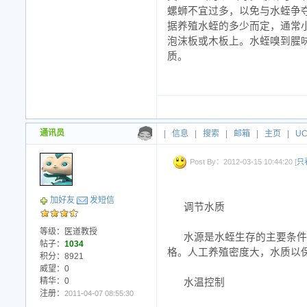
螺蛳不宜过多，以免与水蛭争
据养殖水蛭的多少而定，通常小
泡沫板或木板上。水蛭嗅到腥
质。
通讯员
|
信息
|
搜索
|
邮箱
|
主页
|
U
Post By：2012-03-15 10:44:20 [
只
加好友
发短信
调节水质
等级：医道教授
水源是水蛭生存的主要条件
帖子：
1034
格。人工养殖密度大，水质以保
积分：8921
威望：0
精华：0
水温控制
注册：
2011-04-07 08:55:30