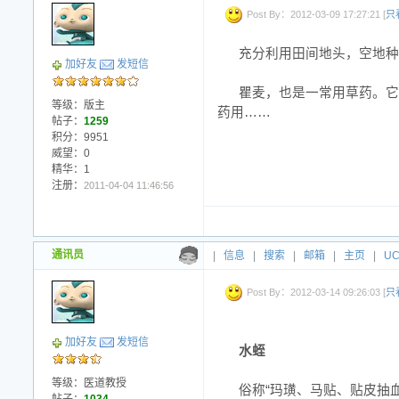
Post By：2012-03-09 17:27:21 [
只
充分利用田间地头，空地种“
加好友
发短信
瞿麦，也是一常用草药。它
等级：版主
药用……
帖子：
1259
积分：9951
威望：0
精华：1
注册：
2011-04-04 11:46:56
通讯员
|
信息
|
搜索
|
邮箱
|
主页
|
U
Post By：2012-03-14 09:26:03 [
只
加好友
发短信
水蛭
等级：医道教授
俗称“玛璜、马贴、贴皮抽