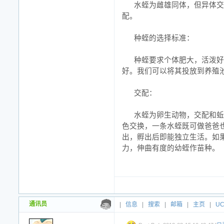
水蛭为雌雄同体，但异体交
配。
种蛭的选择标准：
种蛭要求个体肥大，活泼好
好。我们可以将其投放到养殖池
交配：
水蛭为卵生动物，交配和蚯
色交换，一条水蛭既可做爸爸也
出，孵出后即能独立生活。如
力，伸曲有度的幼蛭作苗种。
通讯员
|
信息
|
搜索
|
邮箱
|
主页
|
U