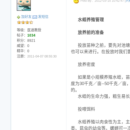
Post By：2012-03-15 10:42:47 [
只
加好友
发短信
水蛭养殖管理
等级：医道教授
放养前的准备
帖子：
1034
积分：8921
投放苗种之前，要先对池塘
威望：0
精华：0
也可以来进行。在投放时我们
注册：
2011-04-07 08:55:30
放养密度
如果是小规模养殖水蛭，苗
度为30千克／亩--50千克／亩
的。
水蛭的生命力强，粗生易长
投喂饵料
水蛭养殖以肉食性为主，主
类、昆虫的幼虫等。螺蛳可一