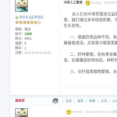
小字报
中药人工繁育
Post By：2012-03-04
在人们对中草药需求日益
加好友
发短信
育，我们通过多年经验积累，
生长良性。
等级：版主
帖子：
1259
一、根据药用品种不同，各
积分：9951
春栽易成活。尤其是以根茎类
威望：0
精华：1
注册：
2011-04-04 11:46:56
二、籽种繁殖，在秋季采集
宜。在春播选好地块后，种籽
三、对扦插类植物繁殖，水
郝老师
|
信息
|
搜索
|
邮箱
|
主页
|
U
Post By：2012-03-04 20:24:02 [
只