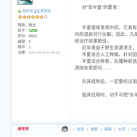
对“旱半夏”的繁育：
加好友
发短信
等级：版主
半夏是味常用中药，它具有
帖子：
1259
内的湿痰可行化解。因此，凡
积分：9951
经治疗效果颇佳。
威望：0
精华：1
近年来由于野生资源溃乏，
注册：
2011-04-04 11:46:56
半夏适合人工种植。針对田
半夏适合种育，在播种前选
清除杂草即可……
在其成熟后，一定要经过泡
临床应用时，切不可把“水半
郝老师
|
信息
|
搜索
|
邮箱
|
主页
|
U