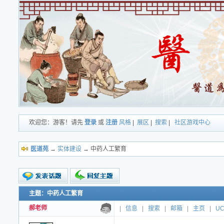
欢迎您：游客！请先
登录
或
注册
风格
|
展区
|
搜索
|
社区游戏中心
医道苑
→
实体建设
→ 中药人工繁育
主题：中药人工繁育
新的主题
投票帖
郝老师
|
信息
|
搜索
|
邮箱
|
主页
|
U
交易帖