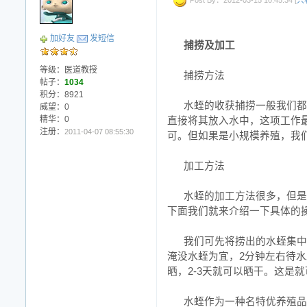
Post By：2012-03-15 10:45:34 [
只
加好友
发短信
捕捞及加工
等级：医道教授
捕捞方法
帖子：
1034
积分：8921
水蛭的收获捕捞一般我们都
威望：0
精华：0
直接将其放入水中，这项工作
注册：
2011-04-07 08:55:30
可。但如果是小规模养殖，我
加工方法
水蛭的加工方法很多，但是
下面我们就来介绍一下具体的
我们可先将捞出的水蛭集中
淹没水蛭为宜，2分钟左右待
晒，2-3天就可以晒干。这是
水蛭作为一种名特优养殖品