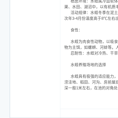
栖息环境：水蛭属冷血软体
渠、水田、湖沼中，以有机质丰
活动规律：水蛭冬季在泥土
次年3-4月份温度高于8℃左右
食性：
水蛭为肉食性动物，以吸食
物为主饵，如螺蛳、河蚌等。
忍耐性：水蛭对冷热、干旱
水蛭养殖场地的选择
水蛭具有极强的适应能力，
涝洼地、稻田、河沟、房前屋
深一般1米左右，在池的对角