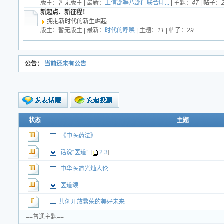
版主：暂无版主 | 最新：
工信部等八部门联合印...
| 主题：
47
| 帖子：
新起点、新征程！
拥抱新时代的新生崛起
版主：暂无版主 | 最新：
时代的呼唤
| 主题：
11
| 帖子：
29
公告：
当前还未有公告
状态
新的主题
主题
投票帖
《中医药法》
交易帖
新小字报
话说“医道”
[
2
3
]
中华医道光灿人伦
医道颂
共创开放繁荣的美好未来
-==普通主题==-