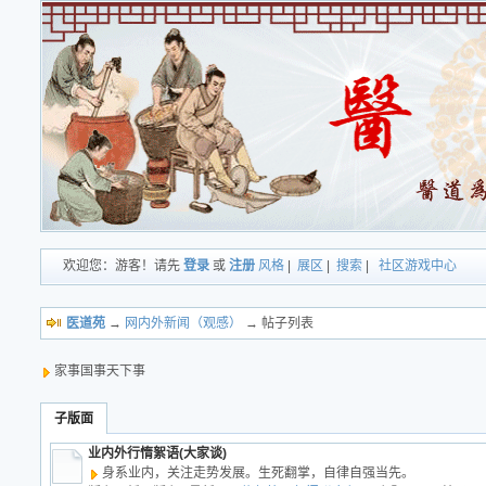
欢迎您：游客！请先
登录
或
注册
风格
|
展区
|
搜索
|
社区游戏中心
医道苑
→
网内外新闻（观感）
→ 帖子列表
家事国事天下事
子版面
业内外行惰絮语(大家谈)
身系业内，关注走势发展。生死翻掌，自律自强当先。