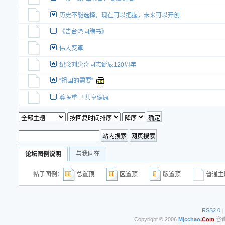
历史不能选择，现在可以把握，未来可以开创
《告台湾同胞书》
伟大变革
纪念刘少奇同志诞辰120周年
“祖国的需要”
尊医重卫 共享健康
与我同在
论坛图例说明
帖子图例：
总置顶
区置顶
版置顶
普通
RSS2.0
|
Copyright © 2006
Mjcchao
.Com
咨询电