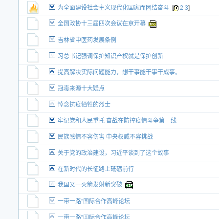
为全面建设社会主义现代化国家而团结奋斗
[
2
3
]
全国政协十三届四次会议在京开幕
吉林省中医药发展条例
习总书记强调保护知识产权就是保护创新
提高解决实际问题能力，想干事能干事干成事。
冠毒来源十大疑点
悼念抗疫牺牲的烈士
牢记党和人民重托 奋战在防控疫情斗争第一线
民族感情不容伤害 中央权威不容挑战
关于党的政治建设，习近平谈到了这个故事
在新时代的长征路上砥砺前行
我国又一火箭发射新突破
一带一路”国际合作高峰论坛
一带一路”国际合作高峰论坛